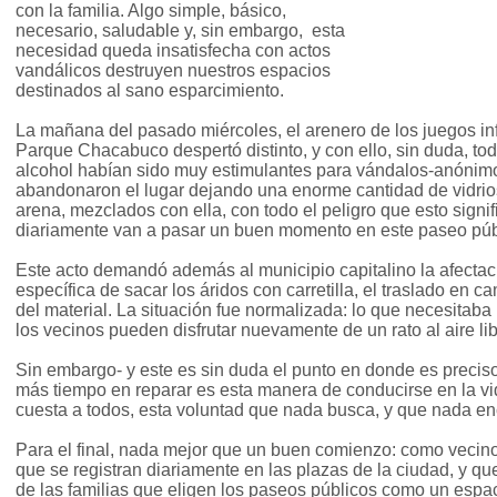
con la familia. Algo simple, básico,
necesario, saludable y, sin embargo, esta
necesidad queda insatisfecha con actos
vandálicos destruyen nuestros espacios
destinados al sano esparcimiento.
La mañana del pasado miércoles, el arenero de los juegos infa
Parque Chacabuco despertó distinto, y con ello, sin duda, tod
alcohol habían sido muy estimulantes para vándalos-anónim
abandonaron el lugar dejando una enorme cantidad de vidrios
arena, mezclados con ella, con todo el peligro que esto signif
diariamente van a pasar un buen momento en este paseo púb
Este acto demandó además al municipio capitalino la afectac
específica de sacar los áridos con carretilla, el traslado en c
del material. La situación fue normalizada: lo que necesitaba
los vecinos pueden disfrutar nuevamente de un rato al aire lib
Sin embargo- y este es sin duda el punto en donde es preciso 
más tiempo en reparar es esta manera de conducirse en la vi
cuesta a todos, esta voluntad que nada busca, y que nada en
Para el final, nada mejor que un buen comienzo: como veci
que se registran diariamente en las plazas de la ciudad, y que
de las familias que eligen los paseos públicos como un espa