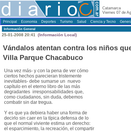
Catamarca
Viernes 07 de A
Principal
Economia
Deportes
Turismo
Salud
Ciencia y Tecno
Genera
Información General
25-01-2008 20:41
(Información Local)
Vándalos atentan contra los niños que
Villa Parque Chacabuco
Una vez más- y con la pena de ver cómo
ciertos hechos parecieran tristemente
inevitables- debe sumarse un nuevo
capítulo en el eterno libro de las más
degradantes irresponsabilidades que,
como ciudadanos, sin duda, debemos
combatir sin dar tregua.
Y es que ya debiera haber una forma de
decirlo sin caer en la típica defensa de lo
que el normal viviente estima un derecho:
el esparcimiento, la recreación, el compartir