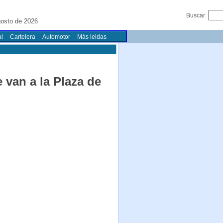
Buscar:
gosto de 2026
l
Cartelera
Automotor
Más leidas
 van a la Plaza de