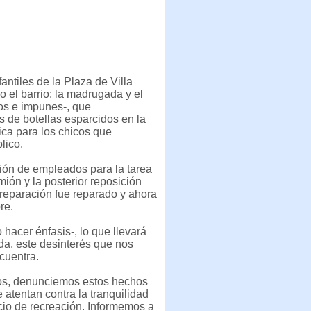
ntiles de la Plaza de Villa
o el barrio: la madrugada y el
os e impunes-, que
 de botellas esparcidos en la
ica para los chicos que
lico.
ión de empleados para la tarea
amión y la posterior reposición
 reparación fue reparado y ahora
re.
hacer énfasis-, lo que llevará
da, este desinterés que nos
cuentra.
nos, denunciemos estos hechos
 atentan contra la tranquilidad
cio de recreación. Informemos a