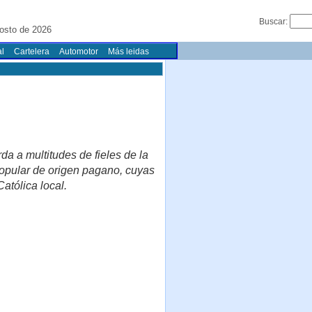
Buscar:
osto de 2026
l
Cartelera
Automotor
Más leidas
a a multitudes de fieles de la
 popular de origen pagano, cuyas
atólica local.