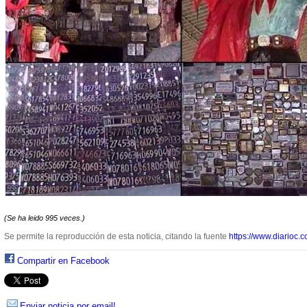
(Se ha leido 995 veces.)
Se permite la reproducción de esta noticia, citando la fuente
https://www.diarioc.c
Compartir en Facebook
Enviar noticia por email!