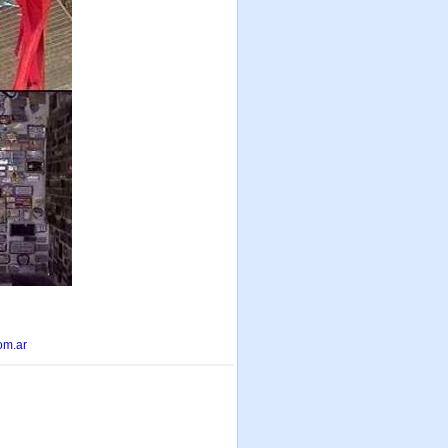
om.ar