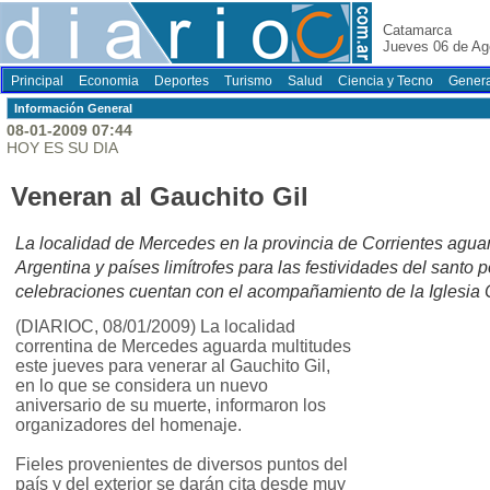
Catamarca
Jueves 06 de Ag
Principal
Economia
Deportes
Turismo
Salud
Ciencia y Tecno
Genera
Información General
08-01-2009 07:44
HOY ES SU DIA
Veneran al Gauchito Gil
La localidad de Mercedes en la provincia de Corrientes aguard
Argentina y países limítrofes para las festividades del santo
celebraciones cuentan con el acompañamiento de la Iglesia C
(DIARIOC, 08/01/2009) La localidad
correntina de Mercedes aguarda multitudes
este jueves para venerar al Gauchito Gil,
en lo que se considera un nuevo
aniversario de su muerte, informaron los
organizadores del homenaje.
Fieles provenientes de diversos puntos del
país y del exterior se darán cita desde muy