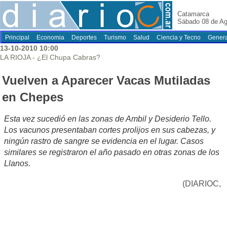
Catamarca
Sábado 08 de Ag
Principal
Economia
Deportes
Turismo
Salud
Ciencia y Tecno
Genera
13-10-2010 10:00
LA RIOJA - ¿El Chupa Cabras?
Vuelven a Aparecer Vacas Mutiladas
en Chepes
Esta vez sucedió en las zonas de Ambil y Desiderio Tello.
Los vacunos presentaban cortes prolijos en sus cabezas, y
ningún rastro de sangre se evidencia en el lugar. Casos
similares se registraron el año pasado en otras zonas de los
Llanos.
(DIARIOC,