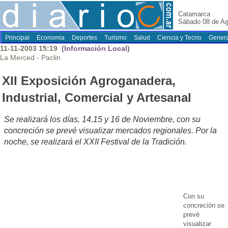
Catamarca
Sábado 08 de Ag
Principal
Economia
Deportes
Turismo
Salud
Ciencia y Tecno
Genera
11-11-2003 15:19
(Información Local)
La Merced - Paclin
XII Exposición Agroganadera,
Industrial, Comercial y Artesanal
Se realizará los días, 14,15 y 16 de Noviembre, con su
concreción se prevé visualizar mercados regionales. Por la
noche, se realizará el XXII Festival de la Tradición.
Con su
concreción se
prevé
visualizar