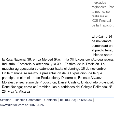
mercados
regionales. Por
la noche, se
realizará el
XXII Festival
de la Tradición
El próximo 14
de noviembre
comenzará en
el predio ferial,
ubicado sobre
la Ruta Nacional 38, en La Merced (Paclín) la XII Exposición Agroganadera,
Industrial, Comercial y artesanal y la XXII Festival de la Tradición. La
muestra agropecuaria se extenderá hasta el domingo 16 de noviembre.
En la mañana se realizó la presentación de la Exposición, de la que
participaron el ministro de Producción y Desarrollo, Ernesto Álvarez
Morales, el secretario de Producción, Daniel Castillo, El diputado provincial,
René Noriega; como así también, las autoridades del Colegio Polimodal Nº
26  Fray V. Alcaraz
|
|
|
|
Sitemap
Turismo Catamarca
Contacto
Tel. (03833) 15 697034
/www.diarioc.com.ar 2002-2026