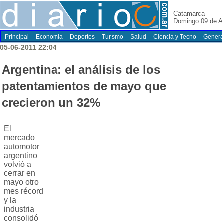
Catamarca
Domingo 09 de A
Principal
Economia
Deportes
Turismo
Salud
Ciencia y Tecno
Genera
05-06-2011 22:04
Argentina: el análisis de los
patentamientos de mayo que
crecieron un 32%
El
mercado
automotor
argentino
volvió a
cerrar en
mayo otro
mes récord
y la
industria
consolidó