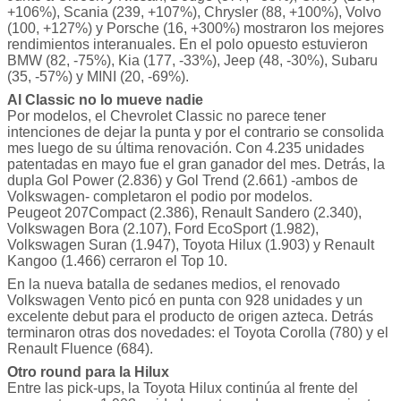
+106%), Scania (239, +107%), Chrysler (88, +100%), Volvo
(100, +127%) y Porsche (16, +300%) mostraron los mejores
rendimientos interanuales. En el polo opuesto estuvieron
BMW (82, -75%), Kia (177, -33%), Jeep (48, -30%), Subaru
(35, -57%) y MINI (20, -69%).
Al Classic no lo mueve nadie
Por modelos, el Chevrolet Classic no parece tener
intenciones de dejar la punta y por el contrario se consolida
mes luego de su última renovación. Con 4.235 unidades
patentadas en mayo fue el gran ganador del mes. Detrás, la
dupla Gol Power (2.836) y Gol Trend (2.661) -ambos de
Volkswagen- completaron el podio por modelos.
Peugeot 207Compact (2.386), Renault Sandero (2.340),
Volkswagen Bora (2.107), Ford EcoSport (1.982),
Volkswagen Suran (1.947), Toyota Hilux (1.903) y Renault
Kangoo (1.466) cerraron el Top 10.
En la nueva batalla de sedanes medios, el renovado
Volkswagen Vento picó en punta con 928 unidades y un
excelente debut para el producto de origen azteca. Detrás
terminaron otras dos novedades: el Toyota Corolla (780) y el
Renault Fluence (684).
Otro round para la Hilux
Entre las pick-ups, la Toyota Hilux continúa al frente del