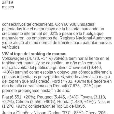
así 19
meses
consecutivos de crecimiento. Con 66.908 unidades
patentadas fue el mejor mayo de la historia marcando un
crecimiento interanual del 32% a pesar de la huelga que
mantuvieron los empleados del Registro Nacional Automotor
y que afectó al ritmo normal de trámites para patentar nuevos
vehículos.
VW al tope del ranking de marcas
Volkswagen (14.723, +34%) volvió a terminar al frente en el
ranking por marcas y se consolida un año más como la
marca favorita del público argentino. Chevrolet (10.440,
+40%) terminó como escolta y obtuvo una cómoda diferencia
con sus inmediatos perseguidores, siendo además la marca
del top ten que más creció. Ford (7.732, +36%) fue tercera en
otra batalla cerradísima con Renault (7.673, +22%) que
promete prolongarse hasta fin de año.
Fiat (6.551, +20%), Peugeot (5.445, +34%), Toyota (3.118,
+22%), Citroën (2.556, +90%), Honda (1.489, +4%) y Nissan
(1.270, +91%) completaron el Top 10 de Mayo.
Junto a Citroën y Nissan, Dodge (377, +88%), Chery (206,