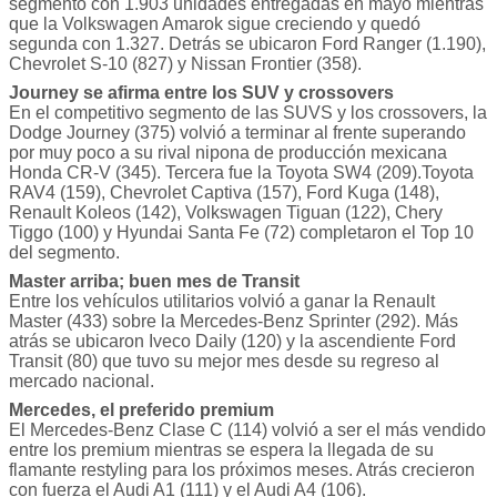
segmento con 1.903 unidades entregadas en mayo mientras
que la Volkswagen Amarok sigue creciendo y quedó
segunda con 1.327. Detrás se ubicaron Ford Ranger (1.190),
Chevrolet S-10 (827) y Nissan Frontier (358).
Journey se afirma entre los SUV y crossovers
En el competitivo segmento de las SUVS y los crossovers, la
Dodge Journey (375) volvió a terminar al frente superando
por muy poco a su rival nipona de producción mexicana
Honda CR-V (345). Tercera fue la Toyota SW4 (209).Toyota
RAV4 (159), Chevrolet Captiva (157), Ford Kuga (148),
Renault Koleos (142), Volkswagen Tiguan (122), Chery
Tiggo (100) y Hyundai Santa Fe (72) completaron el Top 10
del segmento.
Master arriba; buen mes de Transit
Entre los vehículos utilitarios volvió a ganar la Renault
Master (433) sobre la Mercedes-Benz Sprinter (292). Más
atrás se ubicaron Iveco Daily (120) y la ascendiente Ford
Transit (80) que tuvo su mejor mes desde su regreso al
mercado nacional.
Mercedes, el preferido premium
El Mercedes-Benz Clase C (114) volvió a ser el más vendido
entre los premium mientras se espera la llegada de su
flamante restyling para los próximos meses. Atrás crecieron
con fuerza el Audi A1 (111) y el Audi A4 (106).