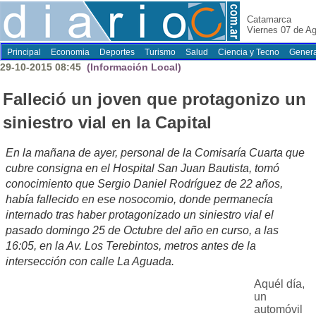
Catamarca
Viernes 07 de A
Principal
Economia
Deportes
Turismo
Salud
Ciencia y Tecno
Genera
29-10-2015 08:45
(Información Local)
Falleció un joven que protagonizo un
siniestro vial en la Capital
En la mañana de ayer, personal de la Comisaría Cuarta que
cubre consigna en el Hospital San Juan Bautista, tomó
conocimiento que Sergio Daniel Rodríguez de 22 años,
había fallecido en ese nosocomio, donde permanecía
internado tras haber protagonizado un siniestro vial el
pasado domingo 25 de Octubre del año en curso, a las
16:05, en la Av. Los Terebintos, metros antes de la
intersección con calle La Aguada.
Aquél día,
un
automóvil