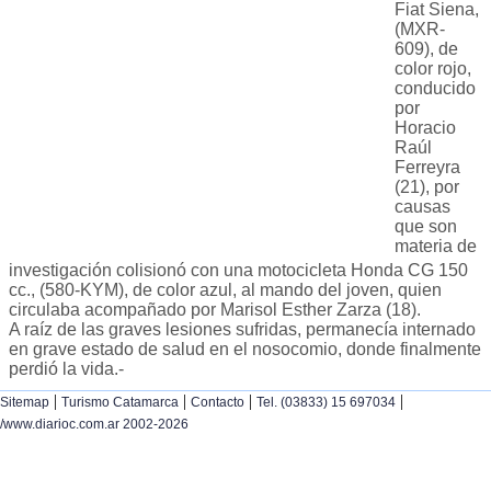
Fiat Siena,
(MXR-
609), de
color rojo,
conducido
por
Horacio
Raúl
Ferreyra
(21), por
causas
que son
materia de
investigación colisionó con una motocicleta Honda CG 150
cc., (580-KYM), de color azul, al mando del joven, quien
circulaba acompañado por Marisol Esther Zarza (18).
A raíz de las graves lesiones sufridas, permanecía internado
en grave estado de salud en el nosocomio, donde finalmente
perdió la vida.-
|
|
|
|
Sitemap
Turismo Catamarca
Contacto
Tel. (03833) 15 697034
/www.diarioc.com.ar 2002-2026