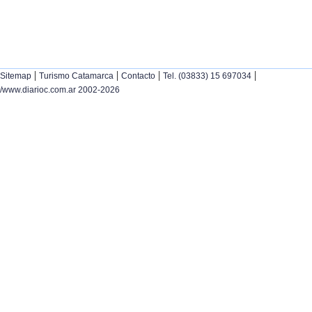
|
|
|
|
Sitemap
Turismo Catamarca
Contacto
Tel. (03833) 15 697034
/www.diarioc.com.ar 2002-2026