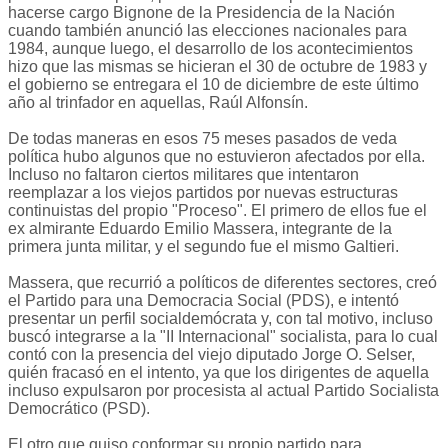
hacerse cargo Bignone de la Presidencia de la Nación
cuando también anunció las elecciones nacionales para
1984, aunque luego, el desarrollo de los acontecimientos
hizo que las mismas se hicieran el 30 de octubre de 1983 y
el gobierno se entregara el 10 de diciembre de este último
año al trinfador en aquellas, Raúl Alfonsín.
De todas maneras en esos 75 meses pasados de veda
política hubo algunos que no estuvieron afectados por ella.
Incluso no faltaron ciertos militares que intentaron
reemplazar a los viejos partidos por nuevas estructuras
continuistas del propio "Proceso". El primero de ellos fue el
ex almirante Eduardo Emilio Massera, integrante de la
primera junta militar, y el segundo fue el mismo Galtieri.
Massera, que recurrió a políticos de diferentes sectores, creó
el Partido para una Democracia Social (PDS), e intentó
presentar un perfil socialdemócrata y, con tal motivo, incluso
buscó integrarse a la "II Internacional" socialista, para lo cual
contó con la presencia del viejo diputado Jorge O. Selser,
quién fracasó en el intento, ya que los dirigentes de aquella
incluso expulsaron por procesista al actual Partido Socialista
Democrático (PSD).
El otro que quiso conformar su propio partido para