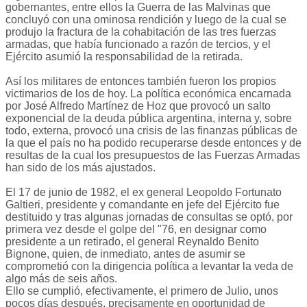
gobernantes, entre ellos la Guerra de las Malvinas que
concluyó con una ominosa rendición y luego de la cual se
produjo la fractura de la cohabitación de las tres fuerzas
armadas, que había funcionado a razón de tercios, y el
Ejército asumió la responsabilidad de la retirada.
Así los militares de entonces también fueron los propios
victimarios de los de hoy. La política económica encarnada
por José Alfredo Martínez de Hoz que provocó un salto
exponencial de la deuda pública argentina, interna y, sobre
todo, externa, provocó una crisis de las finanzas públicas de
la que el país no ha podido recuperarse desde entonces y de
resultas de la cual los presupuestos de las Fuerzas Armadas
han sido de los más ajustados.
El 17 de junio de 1982, el ex general Leopoldo Fortunato
Galtieri, presidente y comandante en jefe del Ejército fue
destituido y tras algunas jornadas de consultas se optó, por
primera vez desde el golpe del "76, en designar como
presidente a un retirado, el general Reynaldo Benito
Bignone, quien, de inmediato, antes de asumir se
comprometió con la dirigencia política a levantar la veda de
algo más de seis años.
Ello se cumplió, efectivamente, el primero de Julio, unos
pocos días después, precisamente en oportunidad de