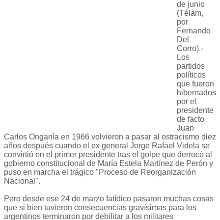
de junio
(Télam,
por
Fernando
Del
Corro).-
Los
partidos
políticos
que fueron
hibernados
por el
presidente
de facto
Juan
Carlos Onganía en 1966 volvieron a pasar al ostracismo diez
años después cuando el ex general Jorge Rafael Videla se
convirtió en el primer presidente tras el golpe que derrocó al
gobierno constitucional de María Estela Martínez de Perón y
puso en marcha el trágico "Proceso de Reorganización
Nacional".
Pero desde ese 24 de marzo fatídico pasaron muchas cosas
que si bien tuvieron consecuencias gravísimas para los
argentinos terminaron por debilitar a los militares