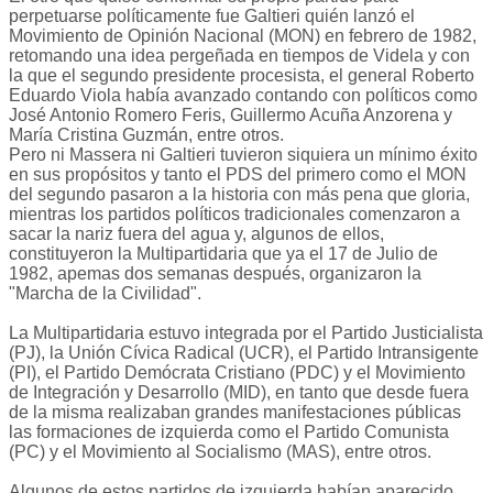
perpetuarse políticamente fue Galtieri quién lanzó el
Movimiento de Opinión Nacional (MON) en febrero de 1982,
retomando una idea pergeñada en tiempos de Videla y con
la que el segundo presidente procesista, el general Roberto
Eduardo Viola había avanzado contando con políticos como
José Antonio Romero Feris, Guillermo Acuña Anzorena y
María Cristina Guzmán, entre otros.
Pero ni Massera ni Galtieri tuvieron siquiera un mínimo éxito
en sus propósitos y tanto el PDS del primero como el MON
del segundo pasaron a la historia con más pena que gloria,
mientras los partidos políticos tradicionales comenzaron a
sacar la nariz fuera del agua y, algunos de ellos,
constituyeron la Multipartidaria que ya el 17 de Julio de
1982, apemas dos semanas después, organizaron la
"Marcha de la Civilidad".
La Multipartidaria estuvo integrada por el Partido Justicialista
(PJ), la Unión Cívica Radical (UCR), el Partido Intransigente
(PI), el Partido Demócrata Cristiano (PDC) y el Movimiento
de Integración y Desarrollo (MID), en tanto que desde fuera
de la misma realizaban grandes manifestaciones públicas
las formaciones de izquierda como el Partido Comunista
(PC) y el Movimiento al Socialismo (MAS), entre otros.
Algunos de estos partidos de izquierda habían aparecido