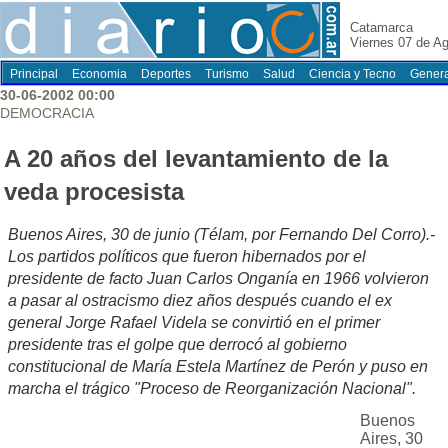
Catamarca
Viernes 07 de A
Principal
Economia
Deportes
Turismo
Salud
Ciencia y Tecno
Genera
30-06-2002 00:00
DEMOCRACIA
A 20 años del levantamiento de la
veda procesista
Buenos Aires, 30 de junio (Télam, por Fernando Del Corro).-
Los partidos políticos que fueron hibernados por el
presidente de facto Juan Carlos Onganía en 1966 volvieron
a pasar al ostracismo diez años después cuando el ex
general Jorge Rafael Videla se convirtió en el primer
presidente tras el golpe que derrocó al gobierno
constitucional de María Estela Martínez de Perón y puso en
marcha el trágico "Proceso de Reorganización Nacional".
Buenos
Aires, 30