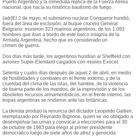
Puerto Argentino y la inmediata réplica de la Fuerza Aérea
nacional, que hacía su histórico bautismo de fuego.
{adr}El 2 de mayo, el submarino nuclear Conqueror hundió,
fuera del área de exclusión, al buque crucero General
Belgrano: murieron 323 marinos argentinos, de los 1.093
hombres que iban a bordo de este barco insignia de la
Armada Argentina, hecho que es considerado un
crimen de guerra.
Dos días más tarde, los argentinos hundían al Sheffield con
aviones Super-Etendard cargados con misiles Exocet.
Setenta y cuatro días después de aquel 2 de abril, en medio
de hostilidades y combates en el frente externo, y de la
crueldad del clima de las islas, del hambre, de la violencia
de buena parte de los mandos, de la imprevisión y de los
obsoletos recursos armamentísticos, en el frente interno, las
tropas argentinas se rindieron ante las británicas.
La derrota produjo la renuncia del dictador Leopoldo Galtieri,
reemplazado por Reynaldo Bignone, quien se vio obligado a
desempolvar las urnas y convocar a elecciones para el 30
de octubre de 1983 para elegir al primer presidente
democrático luego de siete años de atroz y genocida