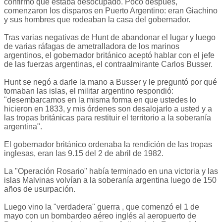
confirmó que estaba desocupado. Poco después,
comenzaron los disparos en Puerto Argentino: eran Giachino
y sus hombres que rodeaban la casa del gobernador.
Tras varias negativas de Hunt de abandonar el lugar y luego
de varias ráfagas de ametralladora de los marinos
argentinos, el gobernador británico aceptó hablar con el jefe
de las fuerzas argentinas, el contraalmirante Carlos Busser.
Hunt se negó a darle la mano a Busser y le preguntó por qué
tomaban las islas, el militar argentino respondió:
"desembarcamos en la misma forma en que ustedes lo
hicieron en 1833, y mis órdenes son desalojarlo a usted y a
las tropas británicas para restituir el territorio a la soberanía
argentina".
El gobernador británico ordenaba la rendición de las tropas
inglesas, eran las 9.15 del 2 de abril de 1982.
La "Operación Rosario" había terminado en una victoria y las
islas Malvinas volvían a la soberanía argentina luego de 150
años de usurpación.
Luego vino la "verdadera" guerra , que comenzó el 1 de
mayo con un bombardeo aéreo inglés al aeropuerto de