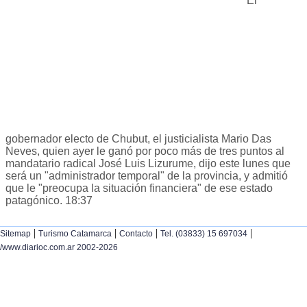
El
gobernador electo de Chubut, el justicialista Mario Das
Neves, quien ayer le ganó por poco más de tres puntos al
mandatario radical José Luis Lizurume, dijo este lunes que
será un "administrador temporal" de la provincia, y admitió
que le "preocupa la situación financiera" de ese estado
patagónico. 18:37
|
|
|
|
Sitemap
Turismo Catamarca
Contacto
Tel. (03833) 15 697034
/www.diarioc.com.ar 2002-2026