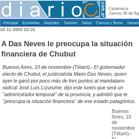
Catamarca
Jueves 06 de Ag
Principal
Economia
Deportes
Turismo
Salud
Ciencia y Tecno
Genera
10-11-2003 22:31
A Das Neves le preocupa la situación
financiera de Chubut
Buenos Aires, 10 de noviembre (Télam).- El gobernador
electo de Chubut, el justicialista Mario Das Neves, quien
ayer le ganó por poco más de tres puntos al mandatario
radical José Luis Lizurume, dijo este lunes que será un
"administrador temporal" de la provincia, y admitió que le
"preocupa la situación financiera" de ese estado patagónico.
Buenos
Aires, 10
de
noviembre
(Télam).-