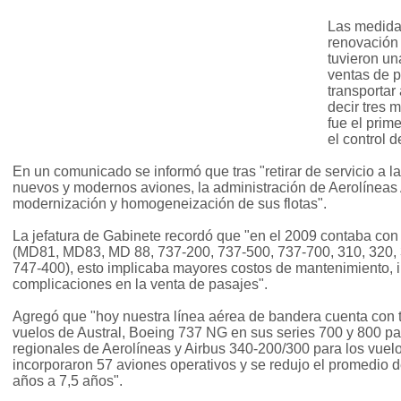
Las medida
renovación 
tuvieron un
ventas de 
transportar
decir tres 
fue el prime
el control 
En un comunicado se informó que tras "retirar de servicio a la
nuevos y modernos aviones, la administración de Aerolíneas 
modernización y homogeneización de sus flotas".
La jefatura de Gabinete recordó que "en el 2009 contaba con 
(MD81, MD83, MD 88, 737-200, 737-500, 737-700, 310, 320, 
747-400), esto implicaba mayores costos de mantenimiento, in
complicaciones en la venta de pasajes".
Agregó que "hoy nuestra línea aérea de bandera cuenta con t
vuelos de Austral, Boeing 737 NG en sus series 700 y 800 pa
regionales de Aerolíneas y Airbus 340-200/300 para los vuelo
incorporaron 57 aviones operativos y se redujo el promedio 
años a 7,5 años".