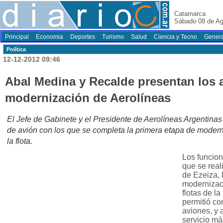
Catamarca
Sábado 08 de Ag
Principal
Economia
Deportes
Turismo
Salud
Ciencia y Tecno
Genera
Polí­tica
12-12-2012 09:46
Abal Medina y Recalde presentan los 
modernización de Aerolíneas
El Jefe de Gabinete y el Presidente de Aerolíneas Argentina
de avión con los que se completa la primera etapa de mode
la flota.
Los funcion
que se real
de Ezeiza, 
modernizac
flotas de l
permitió c
aviones, y 
servicio má