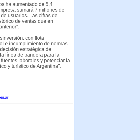
dos ha aumentado de 5,4
 empresa sumará 7 millones de
 de usuarios. Las cifras de
stórico de ventas que en
nterior".
inversión, con flota
trol e incumplimiento de normas
 decisión estratégica de
la línea de bandera para la
 fuentes laborales y potenciar la
o y turístico de Argentina".
om.ar