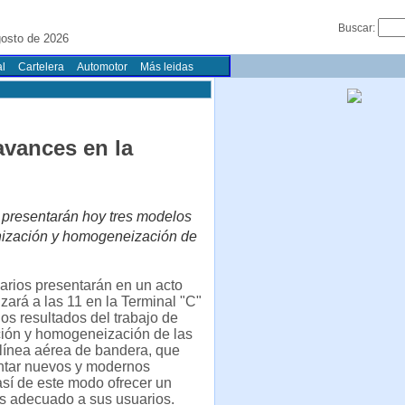
Buscar:
osto de 2026
l
Cartelera
Automotor
Más leidas
avances en la
s presentarán hoy tres modelos
rnización y homogeneización de
arios presentarán en un acto
izará a las 11 en la Terminal "C"
los resultados del trabajo de
ión y homogeneización de las
a línea aérea de bandera, que
ontar nuevos y modernos
así de este modo ofrecer un
s adecuado a sus usuarios.