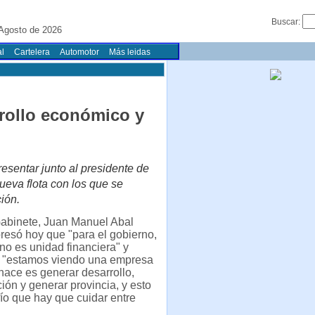
Buscar:
 Agosto de 2026
l
Cartelera
Automotor
Más leidas
rrollo económico y
esentar junto al presidente de
ueva flota con los que se
ión.
Gabinete, Juan Manuel Abal
esó hoy que "para el gobierno,
no es unidad financiera" y
 "estamos viendo una empresa
hace es generar desarrollo,
ión y generar provincia, y esto
ío que hay que cuidar entre