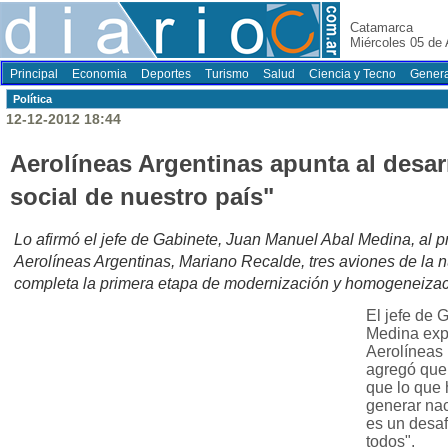
Catamarca
Miércoles 05 de
Principal
Economia
Deportes
Turismo
Salud
Ciencia y Tecno
Genera
Polí­tica
12-12-2012 18:44
Aerolíneas Argentinas apunta al desa
social de nuestro país"
Lo afirmó el jefe de Gabinete, Juan Manuel Abal Medina, al pr
Aerolíneas Argentinas, Mariano Recalde, tres aviones de la n
completa la primera etapa de modernización y homogeneizac
El jefe de 
Medina expr
Aerolíneas 
agregó que
que lo que 
generar nac
es un desaf
todos".