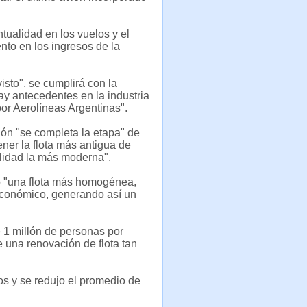
tualidad en los vuelos y el
nto en los ingresos de la
isto", se cumplirá con la
hay antecedentes en la industria
por Aerolíneas Argentinas".
ión "se completa la etapa" de
ener la flota más antigua de
ualidad la más moderna".
ó "una flota más homogénea,
 económico, generando así un
 1 millón de personas por
e una renovación de flota tan
s y se redujo el promedio de