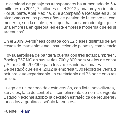
La cantidad de pasajeros transportados ha aumentado de 5,4
millones en 2011, 7 millones en el 2012 y una proyección de 
Por su parte, Abal Medina, que acompañó a Recalde en su pr
alcanzados en los pocos años de gestión de la empresa, con un
moderna, sólida e inteligente que ha transformado algo que 
una empresa en quiebra, en este empresa moderna que es un 
argentinos".
En el 2009, Aerolíneas contaba con 12 clases distintas de a
costos de mantenimiento, instrucción de pilotos y complicaci
Hoy la aerolínea de bandera cuenta con tres flotas: Embraer 1
Boeing 737 NG en sus series 700 y 800 para vuelos de cabota
y Airbus 340-200/300 para los vuelos internacionales.
Se destacó que en el 2012 la empresa tuvo récord de venta 
octubre, que experimentó un crecimiento del 33 por ciento r
anterior.
Luego de un período de desinversión, con flota inmovilizada, 
servicios, falta de control e incumplimiento de normas vigente
Estado Nacional adoptó la decisión estratégica de recuperar 
todos los argentinos, señaló la empresa.
Fuente:
Télam