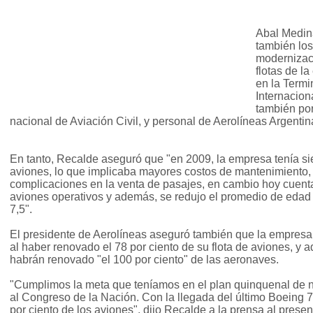
Abal Medin
también los
modernizac
flotas de l
en la Termi
Internacio
también po
nacional de Aviación Civil, y personal de Aerolíneas Argentin
En tanto, Recalde aseguró que "en 2009, la empresa tenía siet
aviones, lo que implicaba mayores costos de mantenimiento, i
complicaciones en la venta de pasajes, en cambio hoy cuenta 
aviones operativos y además, se redujo el promedio de edad 
7,5".
El presidente de Aerolíneas aseguró también que la empresa 
al haber renovado el 78 por ciento de su flota de aviones, y 
habrán renovado "el 100 por ciento" de las aeronaves.
"Cumplimos la meta que teníamos en el plan quinquenal de 
al Congreso de la Nación. Con la llegada del último Boeing 
por ciento de los aviones", dijo Recalde a la prensa al presen