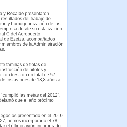
a y Recalde presentaron
 resultados del trabajo de
ión y homogeneización de las
a empresa desde su estatización,
nal C del Aeropuerto
nal de Ezeiza, acompañados
r miembros de la Administración
as.
e familias de flotas de
nstrucción de pilotos y
con tres con un total de 57
de los aviones de 18,8 años a
"cumplió las metas del 2012",
adelantó que el año próximo
negocios presentado en el 2010
737, hemos incorporado el 78
tar el último avión incorporado