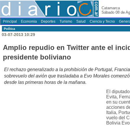
Catamarca
Sábado 08 de Ag
Principal
Economia
Deportes
Turismo
Salud
Ciencia y Tecno
Genera
Polí­tica
03-07-2013 10:29
Amplio repudio en Twitter ante el inci
presidente boliviano
El rechazo generalizado a la prohibición de Portugal, Francia e
sobrevuelo del avión que trasladaba a Evo Morales comenzó a 
desde las primeras horas de la mañana.
El diputado
Evita, Fer
en su cuent
acciones d
Italia, Port
vuelo del 
Bolivia Evo