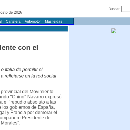
Buscar:
osto de 2026
l
Cartelera
Automotor
Más leidas
dente con el
 Italia de permitir el
reflejarse en la red social
 provincial del Movimiento
nando "Chino" Navarro expresó
a el "repudio absoluto a las
e los gobiernos de España,
ugal y Francia por demorar el
Compañero Presidente de
 Morales".