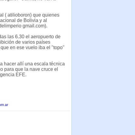
ial ( atilioboron) que quienes
acional de Bolivia y al
delimperio gmail.com).
das las 6.30 el aeropuerto de
ibición de varios países
que en ese vuelo iba el "topo"
a hacer allí una escala técnica
 para que la nave cruce el
 agencia EFE.
om.ar