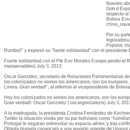
Nuestro abs
Gob d Españ
respecto a
Bolivia Evo
chino_navar
Por su part
legisladora
Popular, ma
Rumbo!!" y expresó su "fuerte solidaridad" con el presidente
Fuerte solidaridad con el Pte Evo Morales Europa perdio el
mariaenaddeo) July 3, 2013
Oscar González, secretario de Relaciones Parlamentarias del
los colonizados no somos los americanos, son los europeos,
Linera. Gran verdad!", al referirse al vicepresidente de Bolivia
Hoy los colonizados no somos los americanos, son los europe
Gran verdad!- Oscar Gonzalez ( oscargonzalezrs) July 3, 201
A la madrugada, la presidenta Cristina Fernández de Kirchner 
Twitter la situación vivida por su par boliviano como "humilla
Portugal le negaran sobrevolar su espacio aéreo, y tras conf
Ollanta Humala convocará a una reunión urgente de Unasur 