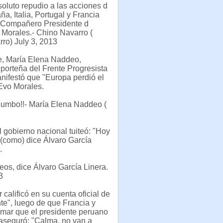
oluto repudio a las acciones d
a, Italia, Portugal y Francia
l Compañero Presidente d
 Morales.- Chino Navarro (
ro) July 3, 2013
e, María Elena Naddeo,
 porteña del Frente Progresista
nifestó que "Europa perdió el
 Evo Morales.
 Rumbo!!- María Elena Naddeo (
 gobierno nacional tuiteó: "Hoy
 (como) dice Álvaro García
.
os, dice Álvaro García Linera.
3
calificó en su cuenta oficial de
nte", luego de que Francia y
irmar que el presidente peruano
aseguró: "Calma, no van a