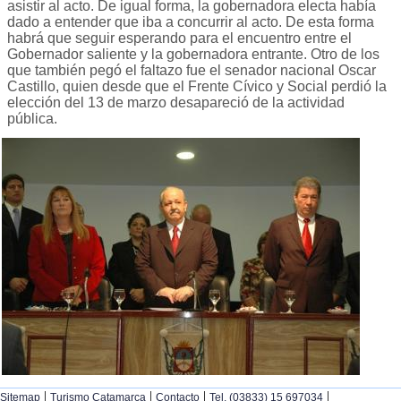
asistir al acto. De igual forma, la gobernadora electa había
dado a entender que iba a concurrir al acto. De esta forma
habrá que seguir esperando para el encuentro entre el
Gobernador saliente y la gobernadora entrante. Otro de los
que también pegó el faltazo fue el senador nacional Oscar
Castillo, quien desde que el Frente Cívico y Social perdió la
elección del 13 de marzo desapareció de la actividad
pública.
|
|
|
|
Sitemap
Turismo Catamarca
Contacto
Tel. (03833) 15 697034