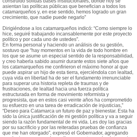
construido sólidas bases institucionales, donde hoy se
asientan las políticas públicas que benefician a todos los
catamarqueños y, en ese sentido, hemos logrado un gran
crecimiento, que nadie puede negarlo”
Dirigiéndose a los catamarqueños indicó: “Como siempre lo
hice, seguiré trabajando incansablemente por este proyecto
político y por cada uno de ustedes”.
En forma personal y haciendo un análisis de su gestión,
sostuvo que “hay momentos en la vida de todo hombre en
los que se asume un especial sentido de la responsabilidad,
y creo haberla sabido asumir durante estos siete años que
los catamarqueños me confirieron el máximo honor al que
puede aspirar un hijo de esta tierra, ejerciéndola con lealtad,
cuya vida en libertad ha de ser el fundamento irrenunciable
para superar una historia repleta de traumas y de
frustraciones, de lealtad hacia una fuerza política
estructurada en forma de movimiento reformista y
progresista, que en estos casi veinte años ha comprometido
su esfuerzo en una tarea de erradicación de injusticias,”
“Deseo para Catamarca un futuro de paz y bienestar. Esta ha
sido la única justificación de mi gestión política y va a seguir
siendo la razón fundamental de mi vida. Les doy las gracias
por su sacrificio y por las reiteradas pruebas de confianza
que me han otorgado”, expresó el Gobernador, agregando