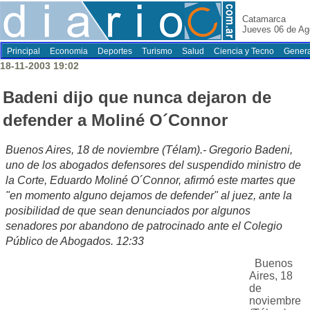
Catamarca
Jueves 06 de Ag
Principal
Economia
Deportes
Turismo
Salud
Ciencia y Tecno
Genera
18-11-2003 19:02
Badeni dijo que nunca dejaron de
defender a Moliné O´Connor
Buenos Aires, 18 de noviembre (Télam).- Gregorio Badeni,
uno de los abogados defensores del suspendido ministro de
la Corte, Eduardo Moliné O´Connor, afirmó este martes que
"en momento alguno dejamos de defender" al juez, ante la
posibilidad de que sean denunciados por algunos
senadores por abandono de patrocinado ante el Colegio
Público de Abogados. 12:33
Buenos
Aires, 18
de
noviembre