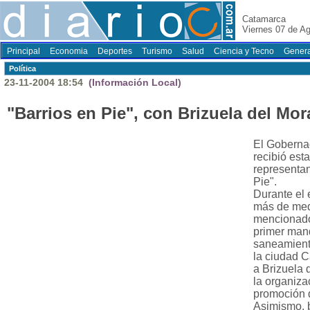
Catamarca
Viernes 07 de A
Principal
Economia
Deportes
Turismo
Salud
Ciencia y Tecno
Genera
Polí­tica
23-11-2004 18:54
(Información Local)
"Barrios en Pie", con Brizuela del Mor
El Goberna
recibió es
representan
Pie".
Durante el 
más de medi
mencionado
primer mand
saneamiento
la ciudad Ca
a Brizuela 
la organiza
promoción d
Asimismo, b