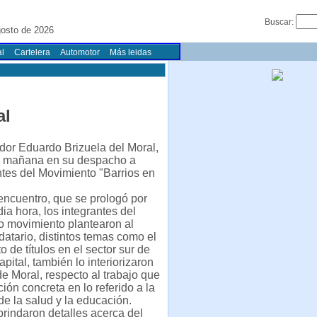
Buscar:
gosto de 2026
l
Cartelera
Automotor
Más leidas
al
dor Eduardo Brizuela del Moral,
ta mañana en su despacho a
tes del Movimiento "Barrios en
encuentro, que se prologó por
a hora, los integrantes del
 movimiento plantearon al
atario, distintos temas como el
 de títulos en el sector sur de
pital, también lo interiorizaron
de Moral, respecto al trabajo que
ción concreta en lo referido a la
e la salud y la educación.
rindaron detalles acerca del