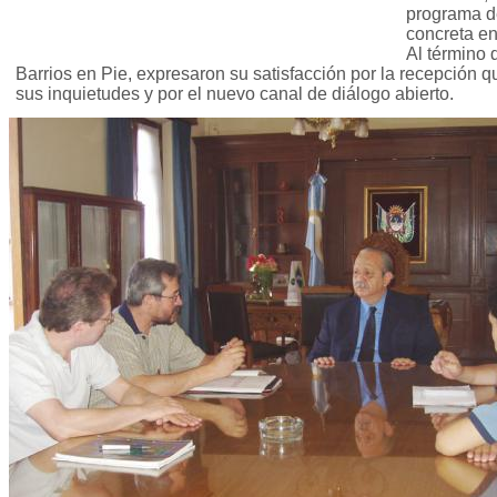
programa de
concreta en
Al término 
Barrios en Pie, expresaron su satisfacción por la recepción 
sus inquietudes y por el nuevo canal de diálogo abierto.