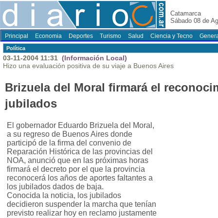
Catamarca
Sábado 08 de Ag
Principal
Economia
Deportes
Turismo
Salud
Ciencia y Tecno
Genera
Polí­tica
03-11-2004 11:31
(Información Local)
Hizo una evaluación positiva de su viaje a Buenos Aires
Brizuela del Moral firmará el reconoci
jubilados
El gobernador Eduardo Brizuela del Moral,
a su regreso de Buenos Aires donde
participó de la firma del convenio de
Reparación Histórica de las provincias del
NOA, anunció que en las próximas horas
firmará el decreto por el que la provincia
reconocerá los años de aportes faltantes a
los jubilados dados de baja.
Conocida la noticia, los jubilados
decidieron suspender la marcha que tenían
previsto realizar hoy en reclamo justamente