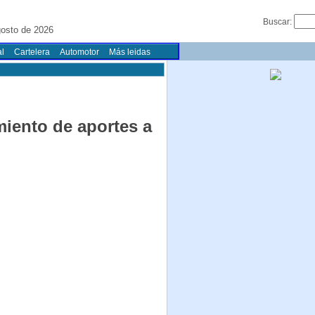
Buscar:
osto de 2026
l
Cartelera
Automotor
Más leidas
miento de aportes a