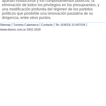
aparato institucional y los comportamientos públicos, la
eliminación de todos los privilegios en los presupuestos, y
una modificación profunda del régimen de los partidos
políticos que posibilite una renovación paulatina de su
dirigencia, entre otros puntos.
|
|
|
|
Sitemap
Turismo Catamarca
Contacto
Tel. (03833) 15 697034
/www.diarioc.com.ar 2002-2026