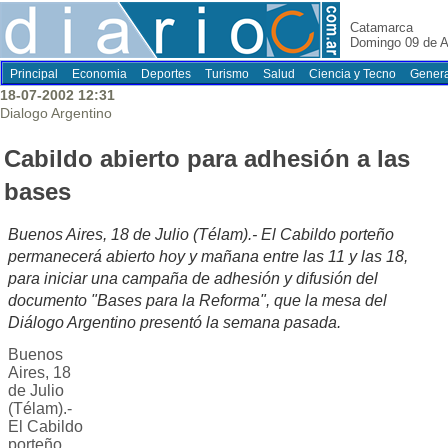
Catamarca
Domingo 09 de A
Principal
Economia
Deportes
Turismo
Salud
Ciencia y Tecno
Genera
18-07-2002 12:31
Dialogo Argentino
Cabildo abierto para adhesión a las
bases
Buenos Aires, 18 de Julio (Télam).- El Cabildo porteño
permanecerá abierto hoy y mañana entre las 11 y las 18,
para iniciar una campaña de adhesión y difusión del
documento "Bases para la Reforma", que la mesa del
Diálogo Argentino presentó la semana pasada.
Buenos
Aires, 18
de Julio
(Télam).-
El Cabildo
porteño