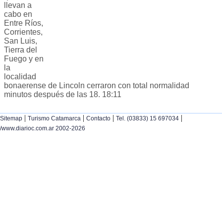
llevan a
cabo en
Entre Ríos,
Corrientes,
San Luis,
Tierra del
Fuego y en
la
localidad
bonaerense de Lincoln cerraron con total normalidad
minutos después de las 18. 18:11
|
|
|
|
Sitemap
Turismo Catamarca
Contacto
Tel. (03833) 15 697034
/www.diarioc.com.ar 2002-2026