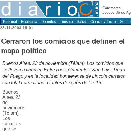
Catamarca
Jueves 06 de Ag
Principal
Economia
Deportes
Turismo
Salud
Ciencia y Tecno
Genera
23-11-2003 19:01
Cerraron los comicios que definen el
mapa político
Buenos Aires, 23 de noviembre (Télam). Los comicios que
se llevan a cabo en Entre Ríos, Corrientes, San Luis, Tierra
del Fuego y en la localidad bonaerense de Lincoln cerraron
con total normalidad minutos después de las 18.
Buenos
Aires, 23
de
noviembre
(Télam).
Los
comicios
que se