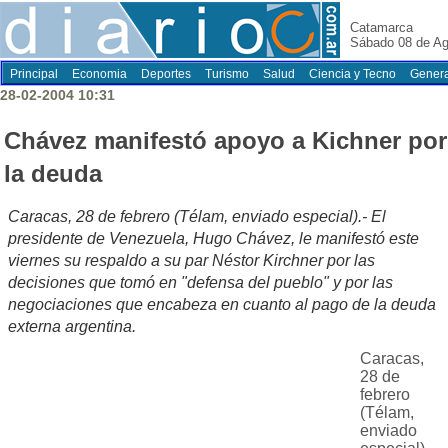
Catamarca
Sábado 08 de Ag
Principal
Economia
Deportes
Turismo
Salud
Ciencia y Tecno
Genera
28-02-2004 10:31
Chávez manifestó apoyo a Kichner por
la deuda
Caracas, 28 de febrero (Télam, enviado especial).- El
presidente de Venezuela, Hugo Chávez, le manifestó este
viernes su respaldo a su par Néstor Kirchner por las
decisiones que tomó en "defensa del pueblo" y por las
negociaciones que encabeza en cuanto al pago de la deuda
externa argentina.
Caracas,
28 de
febrero
(Télam,
enviado