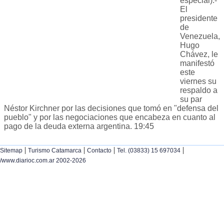
especial).-
El
presidente
de
Venezuela,
Hugo
Chávez, le
manifestó
este
viernes su
respaldo a
su par
Néstor Kirchner por las decisiones que tomó en "defensa del
pueblo" y por las negociaciones que encabeza en cuanto al
pago de la deuda externa argentina. 19:45
|
|
|
|
Sitemap
Turismo Catamarca
Contacto
Tel. (03833) 15 697034
/www.diarioc.com.ar 2002-2026