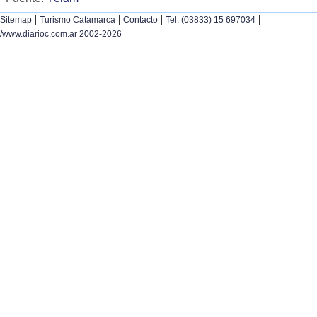
|
|
|
|
Sitemap
Turismo Catamarca
Contacto
Tel. (03833) 15 697034
/www.diarioc.com.ar 2002-2026