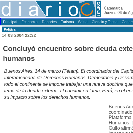
Catamarca
Jueves 06 de Ag
Principal
Economia
Deportes
Turismo
Salud
Ciencia y Tecno
Genera
Polí­tica
14-03-2004 22:32
Concluyó encuentro sobre deuda exte
humanos
Buenos Aires, 14 de marzo (Télam). El coordinador del Capít
Interamericana de Derechos Humanos, Democracia y Desarrol
todo el continente se impone trabajar una nueva doctrina qu
tema de la deuda externa, al concluir en Lima, Perú, en el e
su impacto sobre los derechos humanos.
Buenos Aire
coordinador
Plataforma
Humanos, D
Gullo afirm