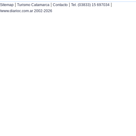
|
|
|
|
Sitemap
Turismo Catamarca
Contacto
Tel. (03833) 15 697034
/www.diarioc.com.ar 2002-2026