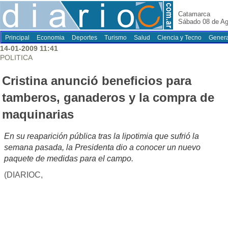
Catamarca
Sábado 08 de Ag
Principal
Economia
Deportes
Turismo
Salud
Ciencia y Tecno
Genera
14-01-2009 11:41
POLITICA
Cristina anunció beneficios para
tamberos, ganaderos y la compra de
maquinarias
En su reaparición pública tras la lipotimia que sufrió la
semana pasada, la Presidenta dio a conocer un nuevo
paquete de medidas para el campo.
(DIARIOC,