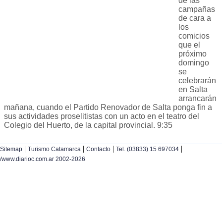
de las
campañas
de cara a
los
comicios
que el
próximo
domingo
se
celebrarán
en Salta
arrancarán
mañana, cuando el Partido Renovador de Salta ponga fin a
sus actividades proselitistas con un acto en el teatro del
Colegio del Huerto, de la capital provincial. 9:35
|
|
|
|
Sitemap
Turismo Catamarca
Contacto
Tel. (03833) 15 697034
/www.diarioc.com.ar 2002-2026