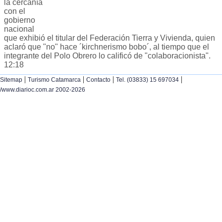
la cercanía
con el
gobierno
nacional
que exhibió el titular del Federación Tierra y Vivienda, quien
aclaró que "no" hace ´kirchnerismo bobo´, al tiempo que el
integrante del Polo Obrero lo calificó de "colaboracionista".
12:18
|
|
|
|
Sitemap
Turismo Catamarca
Contacto
Tel. (03833) 15 697034
/www.diarioc.com.ar 2002-2026