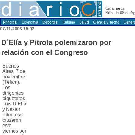
Catamarca
Sábado 08 de Ag
Principal
Economia
Deportes
Turismo
Salud
Ciencia y Tecno
Genera
07-11-2003 19:02
D´Elía y Pitrola polemizaron por
relación con el Congreso
Buenos
Aires, 7 de
noviembre
(Télam).
Los
dirigentes
piqueteros
Luis D´Elía
y Néstor
Pitrola se
cruzaron
este
viernes por