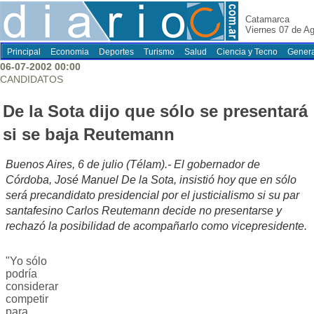
Catamarca
Viernes 07 de A
Principal
Economia
Deportes
Turismo
Salud
Ciencia y Tecno
Genera
06-07-2002 00:00
CANDIDATOS
De la Sota dijo que sólo se presentará
si se baja Reutemann
Buenos Aires, 6 de julio (Télam).- El gobernador de
Córdoba, José Manuel De la Sota, insistió hoy que en sólo
será precandidato presidencial por el justicialismo si su par
santafesino Carlos Reutemann decide no presentarse y
rechazó la posibilidad de acompañarlo como vicepresidente.
"Yo sólo
podría
considerar
competir
para