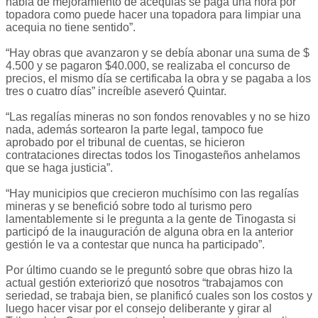
habla de mejoramiento de acequias se paga una hora por
topadora como puede hacer una topadora para limpiar una
acequia no tiene sentido”.
“Hay obras que avanzaron y se debía abonar una suma de $
4.500 y se pagaron $40.000, se realizaba el concurso de
precios, el mismo día se certificaba la obra y se pagaba a los
tres o cuatro días” increíble aseveró Quintar.
“Las regalías mineras no son fondos renovables y no se hizo
nada, además sortearon la parte legal, tampoco fue
aprobado por el tribunal de cuentas, se hicieron
contrataciones directas todos los Tinogasteños anhelamos
que se haga justicia”.
“Hay municipios que crecieron muchísimo con las regalías
mineras y se benefició sobre todo al turismo pero
lamentablemente si le pregunta a la gente de Tinogasta si
participó de la inauguración de alguna obra en la anterior
gestión le va a contestar que nunca ha participado”.
Por último cuando se le preguntó sobre que obras hizo la
actual gestión exteriorizó que nosotros “trabajamos con
seriedad, se trabaja bien, se planificó cuales son los costos y
luego hacer visar por el consejo deliberante y girar al