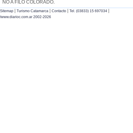
NO A FILO COLORADO.
|
|
|
|
Sitemap
Turismo Catamarca
Contacto
Tel. (03833) 15 697034
/www.diarioc.com.ar 2002-2026