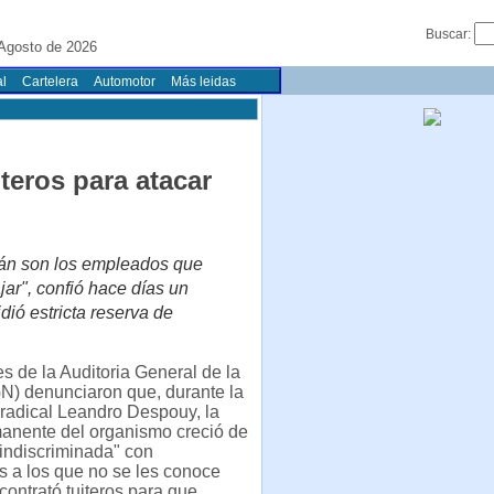
Buscar:
 Agosto de 2026
l
Cartelera
Automotor
Más leidas
teros para atacar
tán son los empleados que
ar", confió hace días un
dió estricta reserva de
s de la Auditoria General de la
N) denunciaron que, durante la
 radical Leandro Despouy, la
manente del organismo creció de
indiscriminada" con
s a los que no se les conoce
 contrató tuiteros para que