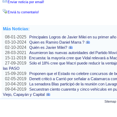
Enviar noticia por email!
Enviá tu comentario!
Más Noticias:
08-01-2025
Principales Logros de Javier Milei en su primer año
03-10-2024
Quien es Ramiro Daniel Marra ?
02-10-2024
Quién es Javier Milei?
28-03-2021
Asumieron las nuevas autoridades del Partido Movi
15-11-2019
Encuesta: la mayoría cree que Vidal relevará a Ma
27-09-2019
Sólo el 18% cree que Macri puede reducir la ventaj
las PASO
15-09-2019
Proponen que el Estado no celebre concursos de b
02-05-2019
Denett criticó a Carrió por señalar a Catamarca co
10-04-2019
La senadora Blas participó de la reunión con Lavag
09-04-2019
Secuestran ciento cuarenta y cinco vehículos en p
Viejo, Capayán y Capital
Sitemap