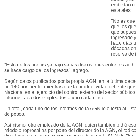
embistan c
estatales.
"No es que
que los qu
que supues
ingresado y
hace días u
décadas en 
reserva de 
"Esto de los ñoquis ya trajo varias discusiones entre los aud
se hace cargo de los ingresos", agregó.
Según datos publicados por la propia AGN, en la última déc
un 140 por ciento, mientras que la productividad del ente que
Nacional en el ejercicio del control externo del sector públic
informe cada dos empleados a uno cada cinco.
En total, cada uno de los informes de la AGN le cuesta al Es
de pesos.
Asimismo, otro empleado de la AGN, quien también pidió estri
miedo a represalias por parte del director de la AGN, el rad
directamente a los máximos responsables de la AGN de "finan