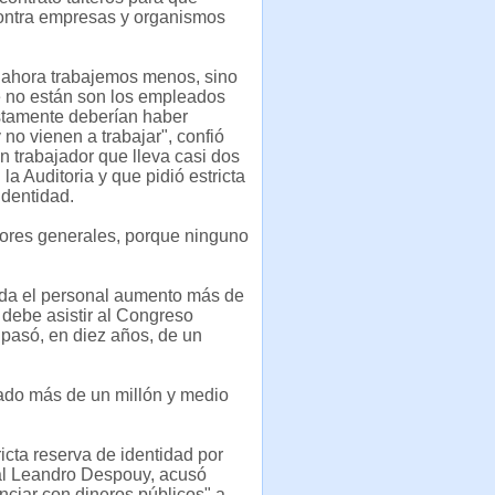
ontra empresas y organismos
 ahora trabajemos menos, sino
e no están son los empleados
tamente deberían haber
 no vienen a trabajar", confió
n trabajador que lleva casi dos
la Auditoria y que pidió estricta
identidad.
itores generales, porque ninguno
ada el personal aumento más de
 debe asistir al Congreso
o pasó, en diez años, de un
tado más de un millón y medio
cta reserva de identidad por
ical Leandro Despouy, acusó
ciar con dineros públicos" a