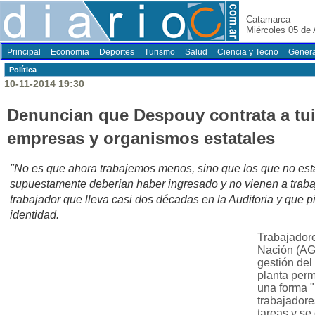
Catamarca
Miércoles 05 de
Principal
Economia
Deportes
Turismo
Salud
Ciencia y Tecno
Genera
Polí­tica
10-11-2014 19:30
Denuncian que Despouy contrata a tui
empresas y organismos estatales
"No es que ahora trabajemos menos, sino que los que no es
supuestamente deberían haber ingresado y no vienen a trabaj
trabajador que lleva casi dos décadas en la Auditoria y que pi
identidad.
Trabajadore
Nación (AG
gestión del
planta per
una forma "
trabajadore
tareas y se