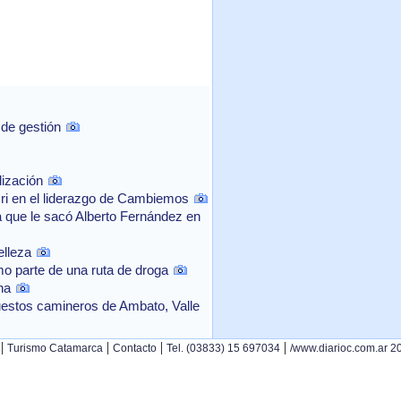
 de gestión
lización
cri en el liderazgo de Cambiemos
a que le sacó Alberto Fernández en
elleza
mo parte de una ruta de droga
na
uestos camineros de Ambato, Valle
|
|
|
|
Turismo Catamarca
Contacto
Tel. (03833) 15 697034
/www.diarioc.com.ar 