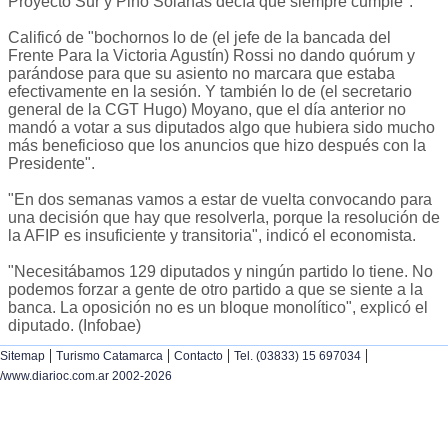
Proyecto Sur y Pino Solanas decía que siempre cumple".
Calificó de "bochornos lo de (el jefe de la bancada del
Frente Para la Victoria Agustín) Rossi no dando quórum y
parándose para que su asiento no marcara que estaba
efectivamente en la sesión. Y también lo de (el secretario
general de la CGT Hugo) Moyano, que el día anterior no
mandó a votar a sus diputados algo que hubiera sido mucho
más beneficioso que los anuncios que hizo después con la
Presidente".
"En dos semanas vamos a estar de vuelta convocando para
una decisión que hay que resolverla, porque la resolución de
la AFIP es insuficiente y transitoria", indicó el economista.
"Necesitábamos 129 diputados y ningún partido lo tiene. No
podemos forzar a gente de otro partido a que se siente a la
banca. La oposición no es un bloque monolítico", explicó el
diputado. (Infobae)
|
|
|
|
Sitemap
Turismo Catamarca
Contacto
Tel. (03833) 15 697034
/www.diarioc.com.ar 2002-2026