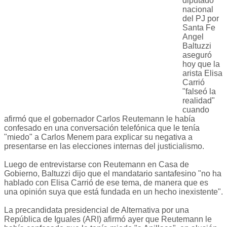
diputado
nacional
del PJ por
Santa Fe
Angel
Baltuzzi
aseguró
hoy que la
arista Elisa
Carrió
"falseó la
realidad"
cuando
afirmó que el gobernador Carlos Reutemann le había
confesado en una conversación telefónica que le tenía
"miedo" a Carlos Menem para explicar su negativa a
presentarse en las elecciones internas del justicialismo.
Luego de entrevistarse con Reutemann en Casa de
Gobierno, Baltuzzi dijo que el mandatario santafesino "no ha
hablado con Elisa Carrió de ese tema, de manera que es
una opinión suya que está fundada en un hecho inexistente".
La precandidata presidencial de Alternativa por una
República de Iguales (ARI) afirmó ayer que Reutemann le