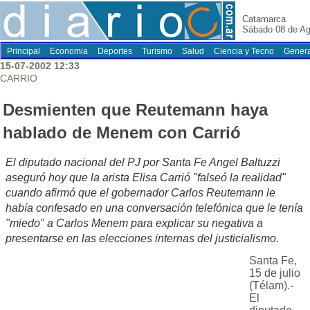
Catamarca
Sábado 08 de Ag
Principal
Economia
Deportes
Turismo
Salud
Ciencia y Tecno
Genera
15-07-2002 12:33
CARRIO
Desmienten que Reutemann haya
hablado de Menem con Carrió
El diputado nacional del PJ por Santa Fe Angel Baltuzzi
aseguró hoy que la arista Elisa Carrió "falseó la realidad"
cuando afirmó que el gobernador Carlos Reutemann le
había confesado en una conversación telefónica que le tenía
"miedo" a Carlos Menem para explicar su negativa a
presentarse en las elecciones internas del justicialismo.
Santa Fe,
15 de julio
(Télam).-
El