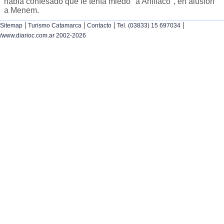
había confesado que le tenía miedo "a Anillaco", en alusión
a Menem.
|
|
|
|
Sitemap
Turismo Catamarca
Contacto
Tel. (03833) 15 697034
/www.diarioc.com.ar 2002-2026