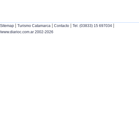
|
|
|
|
Sitemap
Turismo Catamarca
Contacto
Tel. (03833) 15 697034
/www.diarioc.com.ar 2002-2026