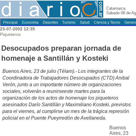
Catamarca
Sábado 08 de Ag
Principal
Economia
Deportes
Turismo
Salud
Ciencia y Tecno
Genera
23-07-2002 12:35
Piqueteros
Desocupados preparan jornada de
homenaje a Santillán y Kosteki
Buenos Aires, 23 de julio (Télam).- Los integrantes de la
Coordinadora de Trabajadores Desocupados (CTD) Anibal
Verón, junto a un importante número de organizaciones
sociales, volverán a reunirseeste martes para la
organización de los actos de homenaje los piqueteros
asesinados Darío Santillán y Maximiliano Kosteki, previstos
para el viernes, al cumplirse un mes de la trágica represión
policial en el Puente Pueyrredón de Avellaneda.
Buenos
Aires, 23