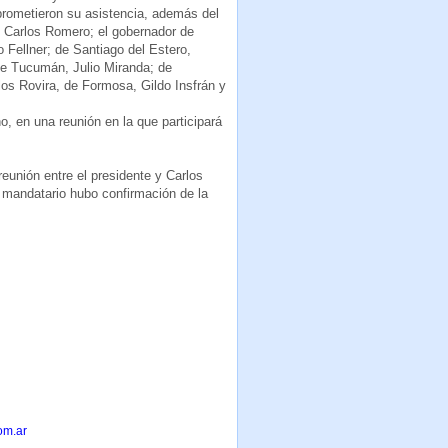
prometieron su asistencia, además del
an Carlos Romero; el gobernador de
 Fellner; de Santiago del Estero,
de Tucumán, Julio Miranda; de
los Rovira, de Formosa, Gildo Insfrán y
o, en una reunión en la que participará
reunión entre el presidente y Carlos
 mandatario hubo confirmación de la
om.ar