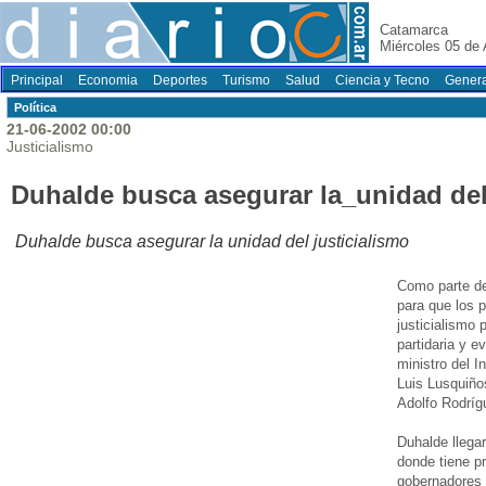
Catamarca
Miércoles 05 de
Principal
Economia
Deportes
Turismo
Salud
Ciencia y Tecno
Genera
Polí­tica
21-06-2002 00:00
Justicialismo
Duhalde busca asegurar la_unidad del
Duhalde busca asegurar la unidad del justicialismo
Como parte de
para que los 
justicialismo 
partidaria y e
ministro del I
Luis Lusquiño
Adolfo Rodrí
Duhalde llegar
donde tiene pr
gobernadores