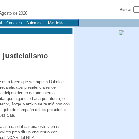
Buscar:
 Agosto de 2026
l
Cartelera
Automotor
Más leidas
 justicialismo
 esta tarea que se impuso Duhalde
precandidatos presidenciales del
participen dentro de una interna
vitar que alguno lo haga por afuera, el
nterior, Jorge Matzkin se reunió hoy con
s, jefe de campaña del ex presidente
guez Saá.
á a la capital salteña este viernes,
evisto presidir un encuentro con
 del NOA y del NEA.