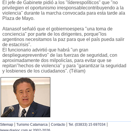
El jefe de Gabinete pidió a los "líderespolíticos" que "no
privilegien el oportunismo irresponsablecontribuyendo a la
violencia" durante la marcha convocada para esta tarde ala
Plaza de Mayo.
Atanasof señaló que el gobiernoespera "una toma de
conciencia" por parte de los dirigentes, porque"los
argentinos necesitamos la paz para que el país pueda salir
de estacrisis".
El funcionario advirtió que habrá "un gran
desplieguepreventivo" de las fuerzas de seguridad, con
aproximadamente dos milpolicías, para evitar que se
repitan"hechos de violencia" y para "garantizar la seguridad
y losbienes de los ciudadanos". (Télam)
|
|
|
|
Sitemap
Turismo Catamarca
Contacto
Tel. (03833) 15 697034
/www.diarioc.com.ar 2002-2026