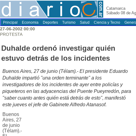
Catamarca
Sábado 08 de Ag
Principal
Economia
Deportes
Turismo
Salud
Ciencia y Tecno
Genera
27-06-2002 00:00
PROTESTA
Duhalde ordenó investigar quién
estuvo detrás de los incidentes
Buenos Aires, 27 de junio (Télam).- El presidente Eduardo
Duhalde impartió "una orden terminante" a los
investigadores de los incidentes de ayer entre policías y
piqueteros en las adyacencias del Puente Pueyrredón, para
"saber cuanto antes quién está detrás de esto", manifestó
este jueves el jefe de Gabinete Alfredo Atanasof.
Buenos
Aires, 27
de junio
(Télam).-