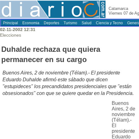
Catamarca
Viernes 07 de A
Principal
Economia
Deportes
Turismo
Salud
Ciencia y Tecno
Genera
02-11-2002 12:31
Elecciones
Duhalde rechaza que quiera
permanecer en su cargo
Buenos Aires, 2 de noviembre (Télam).- El presidente
Eduardo Duhalde afirmó este sábado que dicen
"estupideces" los precandidatos presidenciales que "están
obsesionados" con que se quiere quedar en la Presidencia.
Buenos
Aires, 2 de
noviembre
(Télam).-
El
presidente
Eduardo