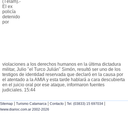
(Télam).-
El ex
policía
detenido
por
violaciones a los derechos humanos en la última dictadura
militar, Julio "el Turco Julián" Simón, resultó ser uno de los
testigos de identidad reservada que declaró en la causa por
el atentado a la AMIA y esta tarde hablará a cara descubierta
en el juicio oral por ese ataque, informaron fuentes
judiciales. 15:44
|
|
|
|
Sitemap
Turismo Catamarca
Contacto
Tel. (03833) 15 697034
/www.diarioc.com.ar 2002-2026