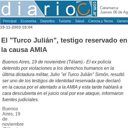
Catamarca
Jueves 06 de Ag
Principal
Economia
Deportes
Turismo
Salud
Ciencia y Tecno
Genera
19-11-2003 19:04
El "Turco Julián", testigo reservado en
la causa AMIA
Buenos Aires, 19 de noviembre (Télam).- El ex policía
detenido por violaciones a los derechos humanos en la
última dictadura militar, Julio "el Turco Julián" Simón, resultó
ser uno de los testigos de identidad reservada que declaró
en la causa por el atentado a la AMIA y esta tarde hablará a
cara descubierta en el juicio oral por ese ataque, informaron
fuentes judiciales.
Buenos
Aires, 19
de
noviembre