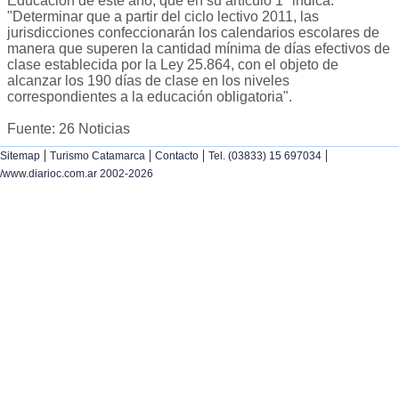
Educación de este año, que en su artículo 1° indica:
"Determinar que a partir del ciclo lectivo 2011, las
jurisdicciones confeccionarán los calendarios escolares de
manera que superen la cantidad mínima de días efectivos de
clase establecida por la Ley 25.864, con el objeto de
alcanzar los 190 días de clase en los niveles
correspondientes a la educación obligatoria".
Fuente: 26 Noticias
|
|
|
|
Sitemap
Turismo Catamarca
Contacto
Tel. (03833) 15 697034
/www.diarioc.com.ar 2002-2026