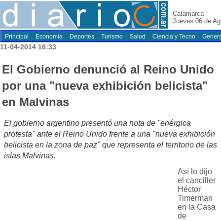
Catamarca
Jueves 06 de Ag
Principal
Economia
Deportes
Turismo
Salud
Ciencia y Tecno
Genera
11-04-2014 16:33
El Gobierno denunció al Reino Unido
por una "nueva exhibición belicista"
en Malvinas
El gobierno argentino presentó una nota de "enérgica
protesta" ante el Reino Unido frente a una "nueva exhibición
belicista en la zona de paz" que representa el territorio de las
islas Malvinas.
Así lo dijo
el canciller
Héctor
Timerman
en la Casa
de