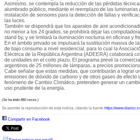
Asimismo, se contempla la reducción de las pérdidas técnicas
alumbrado público, mediante el reemplazo de las luminarias 
instalación de sensores para la detección de fallas y verifica
las luces.
También se dispondrá que los aparatos de aire acondicionado
no menor a los 24 grados, se prohibirá dejar las computador
stand by, y se limitará la iluminación nocturna en oficinas y fr
En el ámbito privado se impulsará la sustitución masiva de 
de bajo consumo a nivel residencial, para lo cual la Asociaci
Eléctrica de la República Argentina (ADEERA) colaborará con
de unidades en el corto plazo. El programa prevé la comercia
argentinos de 25 millones de lámparas, a precios promocional
Cabe señalar que estas medidas, que contribuirán a lograr un
emisiones de dióxido de carbono y de otros gases de efecto 
fenómeno de Cambio Climático, pretenden generar un cambio c
uso prudente de la energía.
(Se ha leido 880 veces.)
Se permite la reproducción de esta noticia, citando la fuente
https://www.diarioc.c
Compartir en Facebook
Enviar noticia por email!