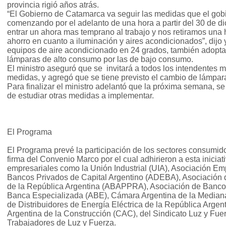
provincia rigió años atrás.
“El Gobierno de Catamarca va seguir las medidas que el gobi
comenzando por el adelanto de una hora a partir del 30 de di
entrar un ahora mas temprano al trabajo y nos retiramos una h
ahorro en cuanto a iluminación y aires acondicionados”, dijo
equipos de aire acondicionado en 24 grados, también adopt
lámparas de alto consumo por las de bajo consumo.
El ministro aseguró que se invitará a todos los intendentes 
medidas, y agregó que se tiene previsto el cambio de lámparas
Para finalizar el ministro adelantó que la próxima semana, se
de estudiar otras medidas a implementar.
El Programa
El Programa prevé la participación de los sectores consumid
firma del Convenio Marco por el cual adhirieron a esta inicia
empresariales como la Unión Industrial (UIA), Asociación Em
Bancos Privados de Capital Argentino (ADEBA), Asociación 
de la República Argentina (ABAPPRA), Asociación de Bancos
Banca Especializada (ABE), Cámara Argentina de la Media
de Distribuidores de Energía Eléctrica de la República Arg
Argentina de la Construcción (CAC), del Sindicato Luz y Fuer
Trabajadores de Luz y Fuerza.