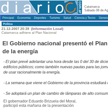
Catamarca
Sábado 08 de Ag
Principal
Economia
Deportes
Turismo
Salud
Ciencia y Tecno
Genera
Polí­tica
21-12-2007 20:39
(Información Local)
Catamarca adhiere al Plan Nacional
El Gobierno nacional presentó el Plan
de la energía
- El plan prevé adelantar una hora desde las 0 del 30 de dici
edificios públicos; como también nuevas pautas para las jorna
de usar racionalmente la energía.
- La semana que viene el Gobierno de la provincia estudiará
- Se adoptará un plan de cambio de lámparas de alto consum
El gobernador Eduardo Brizuela del Moral,
participó esta mañana de la presentación