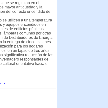
 que se registran en el
de mayor antigüedad y la
ción del correcto encendido de
 se utilicen a una temperatura
as y equipos encendidos en
entes de edificios públicos.
las lámparas comunes por otras
ón de Distribuidores de Energía
 la entrega de cinco millones
lización para los hogares
es, en un lapso de tres años.
a significativa reducción de las
invernadero responsables del
ultural orientativo hacia el
om.ar