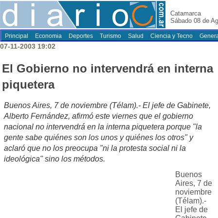
Catamarca
Sábado 08 de Ag
Principal
Economia
Deportes
Turismo
Salud
Ciencia y Tecno
Genera
07-11-2003 19:02
El Gobierno no intervendrá en interna
piquetera
Buenos Aires, 7 de noviembre (Télam).- El jefe de Gabinete,
Alberto Fernández, afirmó este viernes que el gobierno
nacional no intervendrá en la interna piquetera porque "la
gente sabe quiénes son los unos y quiénes los otros" y
aclaró que no los preocupa "ni la protesta social ni la
ideológica" sino los métodos.
Buenos
Aires, 7 de
noviembre
(Télam).-
El jefe de