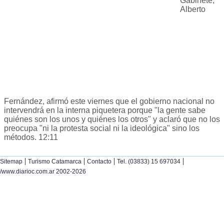
Gabinete,
Alberto
Fernández, afirmó este viernes que el gobierno nacional no
intervendrá en la interna piquetera porque "la gente sabe
quiénes son los unos y quiénes los otros" y aclaró que no los
preocupa "ni la protesta social ni la ideológica" sino los
métodos. 12:11
|
|
|
|
Sitemap
Turismo Catamarca
Contacto
Tel. (03833) 15 697034
/www.diarioc.com.ar 2002-2026