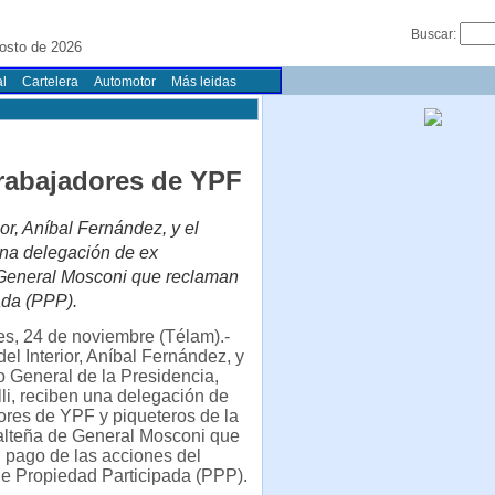
Buscar:
osto de 2026
l
Cartelera
Automotor
Más leidas
trabajadores de YPF
or, Aníbal Fernández, y el
 una delegación de ex
e General Mosconi que reclaman
ada (PPP).
s, 24 de noviembre (Télam).-
del Interior, Aníbal Fernández, y
io General de la Presidencia,
lli, reciben una delegación de
ores de YPF y piqueteros de la
salteña de General Mosconi que
 pago de las acciones del
e Propiedad Participada (PPP).