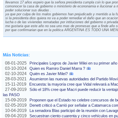
llevamos 17 años espero que la señora presidenta cumpla con lo que pro
comonocer la casa de gobierno o ministerio de econonamia e ilucionar a m
poder solucionar sus deudas .
ya que por culpa de los malos gobiernos han prejudicado y mentido a la fa
si la presidenta dios quiera no va a poder remediar el daño que an ocacio
lucha o de las viviendas rematadas por intituciones del gobierno o privada
me gustaria que este año no sea uno mas de promesas que a finde año s
por que confirmarian que en la politica ARGENTINA ES TODO UNA ME
Más Noticias:
08-01-2025
Principales Logros de Javier Milei en su primer año
03-10-2024
Quien es Ramiro Daniel Marra ?
02-10-2024
Quién es Javier Milei?
28-03-2021
Asumieron las nuevas autoridades del Partido Movi
15-11-2019
Encuesta: la mayoría cree que Vidal relevará a Ma
27-09-2019
Sólo el 18% cree que Macri puede reducir la ventaj
las PASO
15-09-2019
Proponen que el Estado no celebre concursos de b
02-05-2019
Denett criticó a Carrió por señalar a Catamarca co
10-04-2019
La senadora Blas participó de la reunión con Lavag
09-04-2019
Secuestran ciento cuarenta y cinco vehículos en p