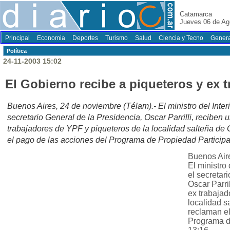
Catamarca
Jueves 06 de Ag
Principal
Economia
Deportes
Turismo
Salud
Ciencia y Tecno
Genera
Polí­tica
24-11-2003 15:02
El Gobierno recibe a piqueteros y ex 
Buenos Aires, 24 de noviembre (Télam).- El ministro del Interi
secretario General de la Presidencia, Oscar Parrilli, reciben
trabajadores de YPF y piqueteros de la localidad salteña d
el pago de las acciones del Programa de Propiedad Particip
Buenos Aire
El ministro 
el secretar
Oscar Parri
ex trabajad
localidad 
reclaman el
Programa d