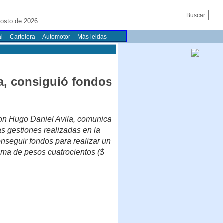
Buscar:
gosto de 2026
l
Cartelera
Automotor
Más leidas
la, consiguió fondos
on Hugo Daniel Avila, comunica
s gestiones realizadas en la
nseguir fondos para realizar un
uma de pesos cuatrocientos ($