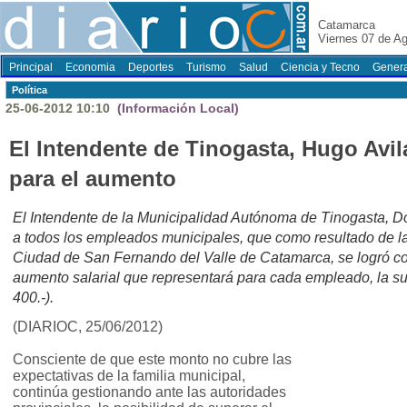
Catamarca
Viernes 07 de A
Principal
Economia
Deportes
Turismo
Salud
Ciencia y Tecno
Genera
Polí­tica
25-06-2012 10:10
(Información Local)
El Intendente de Tinogasta, Hugo Avi
para el aumento
El Intendente de la Municipalidad Autónoma de Tinogasta, D
a todos los empleados municipales, que como resultado de la
Ciudad de San Fernando del Valle de Catamarca, se logró co
aumento salarial que representará para cada empleado, la s
400.-).
(DIARIOC, 25/06/2012)
Consciente de que este monto no cubre las
expectativas de la familia municipal,
continúa gestionando ante las autoridades