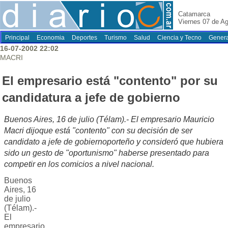
Catamarca
Viernes 07 de A
Principal
Economia
Deportes
Turismo
Salud
Ciencia y Tecno
Genera
16-07-2002 22:02
MACRI
El empresario está "contento" por su
candidatura a jefe de gobierno
Buenos Aires, 16 de julio (Télam).- El empresario Mauricio
Macri dijoque está "contento" con su decisión de ser
candidato a jefe de gobiernoporteño y consideró que hubiera
sido un gesto de "oportunismo" haberse presentado para
competir en los comicios a nivel nacional.
Buenos
Aires, 16
de julio
(Télam).-
El
empresario