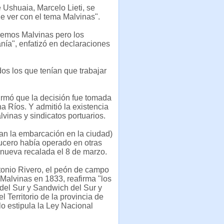
 Ushuaia, Marcelo Lieti, se
ue ver con el tema Malvinas".
demos Malvinas pero los
nía", enfatizó en declaraciones
os los que tenían que trabajar
firmó que la decisión fue tomada
 Ríos. Y admitió la existencia
vinas y sindicatos portuarios.
jan la embarcación en la ciudad)
rucero había operado en otras
 nueva recalada el 8 de marzo.
onio Rivero, el peón de campo
 Malvinas en 1833, reafirma "los
 del Sur y Sandwich del Sur y
 Territorio de la provincia de
 lo estipula la Ley Nacional