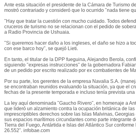
Ante esta situación el presidente de la Cámara de Turismo de
mostró contrariado y consideró que lo ocurrido "nada tiene q
"Hay que tratar la cuestión con mucho cuidado. Todos defen
cruceros de turismo no se relacionan con el pedido de sobera
a Radio Provincia de Ushuaia.
"Si queremos hacer daño a los ingleses, el daño se hizo a tod
con ese barco hoy", se quejó Lieti.
En tanto, el titular de la DPP fueguina, Alejandro Berola, con
siguiendo "expresas instrucciones" de la gobernadora Fabiana
de un pedido por escrito realizado por ex combatientes de Mal
Por su parte, los gerentes de la empresa Navalia S.A. (mane
se encontraban reunidos evaluando la situación, ya que el c
fechas de la presente temporada e incluso tenía prevista una
La ley aquí denominada "Gaucho Rivero", en homenaje a Ant
que lideró un alzamiento contra la ocupación británica de las
imprescriptibles derechos sobre las Islas Malvinas, Georgias
sus espacios marítimos circundantes como parte integrante del
Tierra del Fuego, Antártida e Islas del Atlántico Sur conforme
26.552". infobae.com