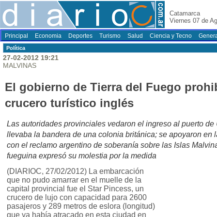
Catamarca
Viernes 07 de A
Principal
Economia
Deportes
Turismo
Salud
Ciencia y Tecno
Genera
Polí­tica
27-02-2012 19:21
MALVINAS
El gobierno de Tierra del Fuego prohi
crucero turístico inglés
Las autoridades provinciales vedaron el ingreso al puerto de
llevaba la bandera de una colonia británica; se apoyaron en 
con el reclamo argentino de soberanía sobre las Islas Malvi
fueguina expresó su molestia por la medida
(DIARIOC, 27/02/2012) La embarcación
que no pudo amarrar en el muelle de la
capital provincial fue el Star Pincess, un
crucero de lujo con capacidad para 2600
pasajeros y 289 metros de eslora (longitud)
que ya había atracado en esta ciudad en