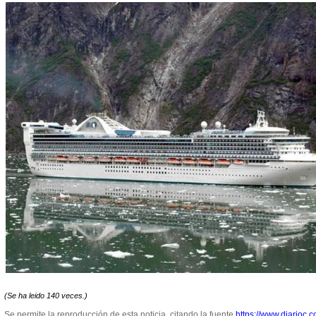
(Se ha leido 140 veces.)
Se permite la reproducción de esta noticia, citando la fuente
https://www.diarioc.c