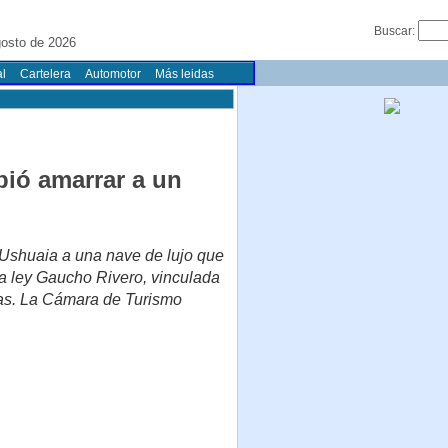
Buscar:
gosto de 2026
l
Cartelera
Automotor
Más leidas
bió amarrar a un
 Ushuaia a una nave de lujo que
la ley Gaucho Rivero, vinculada
nas. La Cámara de Turismo