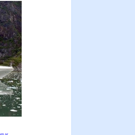
om.ar