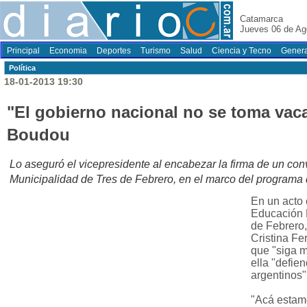
Catamarca
Jueves 06 de Ag
Principal
Economia
Deportes
Turismo
Salud
Ciencia y Tecno
Genera
Polí­tica
18-01-2013 19:30
"El gobierno nacional no se toma vac
Boudou
Lo aseguró el vicepresidente al encabezar la firma de un co
Municipalidad de Tres de Febrero, en el marco del program
En un acto 
Educación 
de Febrero,
Cristina Fe
que "siga m
ella "defie
argentinos"
"Acá estamo