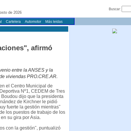
Buscar:
osto de 2026
l
Cartelera
Automotor
Más leidas
aciones", afirmó
nvenio entre la ANSES y la
a de viviendas PRO.CRE.AR.
en el Centro Municipal de
Deportiva Nº1, CEDEM de Tres
 Boudou dijo que la presidenta
rnández de Kirchner le pidió
uy fuerte la gestión mientras"
nde los puestos de trabajo de los
 en su gira por Asia.
s con la gestión", puntualizó