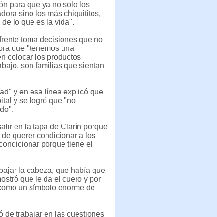
ón para que ya no solo los
dora sino los más chiquititos,
de lo que es la vida".
frente toma decisiones que no
ahora que "tenemos una
n colocar los productos
bajo, son familias que sientan
idad" y en esa línea explicó que
tal y se logró que "no
do".
lir en la tapa de Clarín porque
de querer condicionar a los
condicionar porque tiene el
bajar la cabeza, que había que
stró que le da el cuero y por
a, como un símbolo enorme de
ó de trabajar en las cuestiones