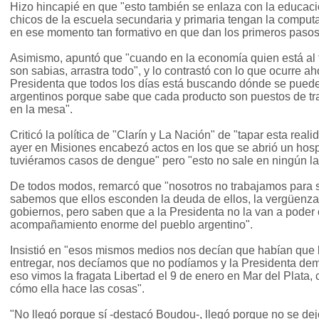
Hizo hincapié en que "esto también se enlaza con la educaci
chicos de la escuela secundaria y primaria tengan la computa
en ese momento tan formativo en que dan los primeros pasos 
Asimismo, apuntó que "cuando en la economía quien está al 
son sabias, arrastra todo", y lo contrastó con lo que ocurre 
Presidenta que todos los días está buscando dónde se puede
argentinos porque sabe que cada producto son puestos de tra
en la mesa".
Criticó la política de "Clarín y La Nación" de "tapar esta real
ayer en Misiones encabezó actos en los que se abrió un hospi
tuviéramos casos de dengue" pero "esto no sale en ningún la
De todos modos, remarcó que "nosotros no trabajamos para sa
sabemos que ellos esconden la deuda de ellos, la vergüenza 
gobiernos, pero saben que a la Presidenta no la van a poder 
acompañamiento enorme del pueblo argentino".
Insistió en "esos mismos medios nos decían que habían que 
entregar, nos decíamos que no podíamos y la Presidenta demo
eso vimos la fragata Libertad el 9 de enero en Mar del Plat
cómo ella hace las cosas".
"No llegó porque sí -destacó Boudou-, llegó porque no se dej