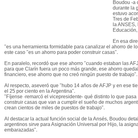
Boudou -a 
durante la 
estuvo aco
Tres de Feb
la ANSES, D
Educación, 
En esa dire
"es una herramienta formidable para canalizar el ahorro de lo
este caso "es un ahorro para poder construir casas".
En paralelo, recordó que ese ahorro "cuando estaban las AFJ
para que Clarín fuera un poco más grande, ese ahorro queda
financiero, ese ahorro que no creó ningún puesto de trabajo".
Al respecto, aseveró que "hubo 14 años de AFJP y en ese ti
el 25 por ciento en la Argentina".
"Fíjense -remarcó el vicepresidente- qué distinto lo que pasa
construir casas que van a cumplir el sueño de muchos argent
crean cientos de miles de puestos de trabajo".
Al destacar la actual función social de la Ansés, Boudou deta
argentinos sirve para Asignación Universal por Hijo, la asig
embarazadas".