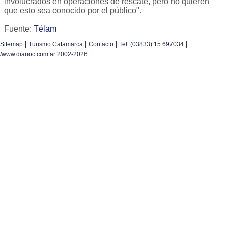
involucrados en operaciones de rescate, pero no quieren
que esto sea conocido por el público".
Fuente:
Télam
|
|
|
|
Sitemap
Turismo Catamarca
Contacto
Tel. (03833) 15 697034
/www.diarioc.com.ar 2002-2026