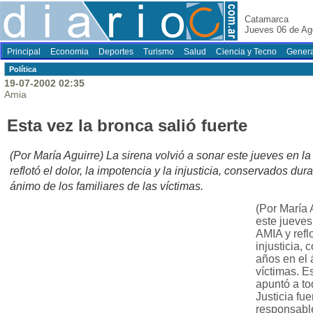
Catamarca
Jueves 06 de Ag
Principal
Economia
Deportes
Turismo
Salud
Ciencia y Tecno
Genera
Polí­tica
19-07-2002 02:35
Amia
Esta vez la bronca salió fuerte
(Por María Aguirre) La sirena volvió a sonar este jueves en l
reflotó el dolor, la impotencia y la injusticia, conservados du
ánimo de los familiares de las víctimas.
(Por María 
este jueves
AMIA y reflo
injusticia,
años en el 
víctimas. Es
apuntó a tod
Justicia fu
responsabl