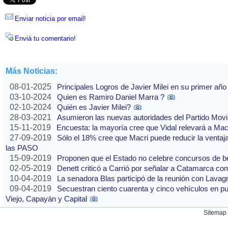
Enviar noticia por email!
Enviá tu comentario!
Más Noticias:
08-01-2025
Principales Logros de Javier Milei en su primer año
03-10-2024
Quien es Ramiro Daniel Marra ?
02-10-2024
Quién es Javier Milei?
28-03-2021
Asumieron las nuevas autoridades del Partido Movi
15-11-2019
Encuesta: la mayoría cree que Vidal relevará a Ma
27-09-2019
Sólo el 18% cree que Macri puede reducir la ventaj
las PASO
15-09-2019
Proponen que el Estado no celebre concursos de b
02-05-2019
Denett criticó a Carrió por señalar a Catamarca co
10-04-2019
La senadora Blas participó de la reunión con Lavag
09-04-2019
Secuestran ciento cuarenta y cinco vehículos en p
Viejo, Capayán y Capital
Sitemap