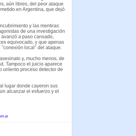
es, aún libres, del peor ataque
cometido en Argentina, que dejó
.
ncubrimiento y las mentiras
agonistas de una investigación
e avanzó a paso cansado,
es equivocado, y que apenas
 "conexión local" del ataque.
 asesinato y, mucho menos, de
ad. Tampoco el juicio aparece
o unlento proceso detector de
e al lugar donde cayeron sus
in alcanzar el esfuerzo y el
om.ar