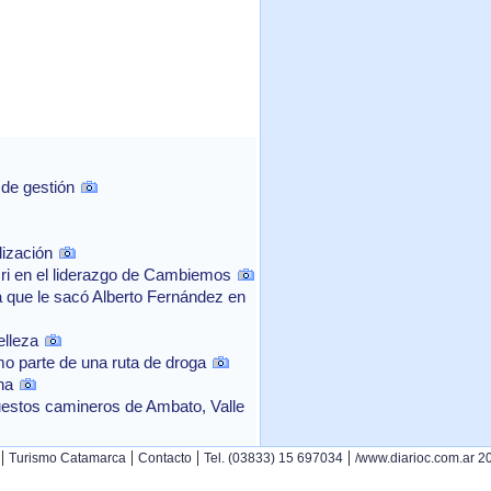
 de gestión
lización
cri en el liderazgo de Cambiemos
a que le sacó Alberto Fernández en
elleza
mo parte de una ruta de droga
na
uestos camineros de Ambato, Valle
|
|
|
|
Turismo Catamarca
Contacto
Tel. (03833) 15 697034
/www.diarioc.com.ar 