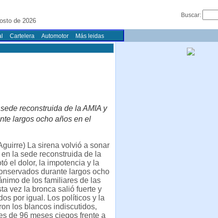
Buscar:
osto de 2026
l
Cartelera
Automotor
Más leidas
a sede reconstruida de la AMIA y
rante largos ocho años en el
Aguirre) La sirena volvió a sonar
 en la sede reconstruida de la
tó el dolor, la impotencia y la
 conservados durante largos ocho
ánimo de los familiares de las
ta vez la bronca salió fuerte y
os por igual. Los políticos y la
eron los blancos indiscutidos,
es de 96 meses ciegos frente a