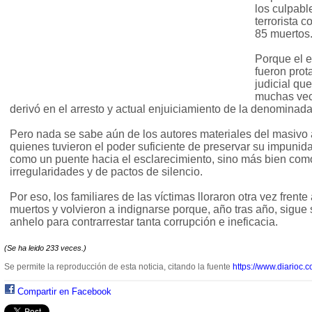
los culpabl
terrorista 
85 muertos
Porque el e
fueron prot
judicial qu
muchas vec
derivó en el arresto y actual enjuiciamiento de la denominada
Pero nada se sabe aún de los autores materiales del masivo
quienes tuvieron el poder suficiente de preservar su impunid
como un puente hacia el esclarecimiento, sino más bien com
irregularidades y de pactos de silencio.
Por eso, los familiares de las víctimas lloraron otra vez frent
muertos y volvieron a indignarse porque, año tras año, sigue s
anhelo para contrarrestar tanta corrupción e ineficacia.
(Se ha leido 233 veces.)
Se permite la reproducción de esta noticia, citando la fuente
https://www.diarioc.c
Compartir en Facebook