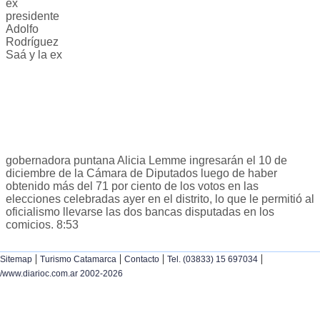
ex
presidente
Adolfo
Rodríguez
Saá y la ex
gobernadora puntana Alicia Lemme ingresarán el 10 de
diciembre de la Cámara de Diputados luego de haber
obtenido más del 71 por ciento de los votos en las
elecciones celebradas ayer en el distrito, lo que le permitió al
oficialismo llevarse las dos bancas disputadas en los
comicios. 8:53
|
|
|
|
Sitemap
Turismo Catamarca
Contacto
Tel. (03833) 15 697034
/www.diarioc.com.ar 2002-2026